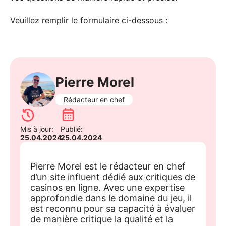
Veuillez remplir le formulaire ci-dessous :
Pierre Morel
Rédacteur en chef
Mis à jour:
Publié:
25.04.2024
25.04.2024
Pierre Morel est le rédacteur en chef
d’un site influent dédié aux critiques de
casinos en ligne. Avec une expertise
approfondie dans le domaine du jeu, il
est reconnu pour sa capacité à évaluer
de manière critique la qualité et la