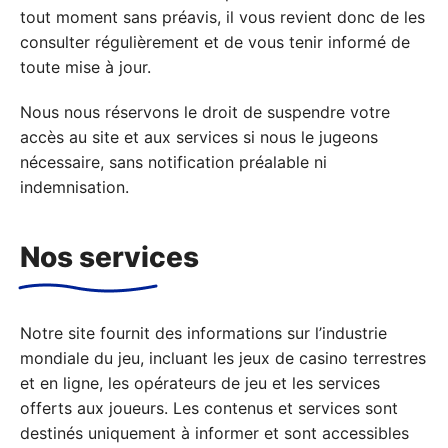
tout moment sans préavis, il vous revient donc de les
consulter régulièrement et de vous tenir informé de
toute mise à jour.
Nous nous réservons le droit de suspendre votre
accès au site et aux services si nous le jugeons
nécessaire, sans notification préalable ni
indemnisation.
Nos services
Notre site fournit des informations sur l’industrie
mondiale du jeu, incluant les jeux de casino terrestres
et en ligne, les opérateurs de jeu et les services
offerts aux joueurs. Les contenus et services sont
destinés uniquement à informer et sont accessibles