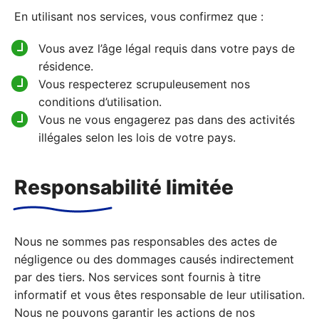
En utilisant nos services, vous confirmez que :
Vous avez l’âge légal requis dans votre pays de
résidence.
Vous respecterez scrupuleusement nos
conditions d’utilisation.
Vous ne vous engagerez pas dans des activités
illégales selon les lois de votre pays.
Responsabilité limitée
Nous ne sommes pas responsables des actes de
négligence ou des dommages causés indirectement
par des tiers. Nos services sont fournis à titre
informatif et vous êtes responsable de leur utilisation.
Nous ne pouvons garantir les actions de nos