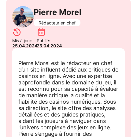
Pierre Morel
Rédacteur en chef
Mis à jour:
Publié:
25.04.2024
25.04.2024
Pierre Morel est le rédacteur en chef
d’un site influent dédié aux critiques de
casinos en ligne. Avec une expertise
approfondie dans le domaine du jeu, il
est reconnu pour sa capacité à évaluer
de manière critique la qualité et la
fiabilité des casinos numériques. Sous
sa direction, le site offre des analyses
détaillées et des guides pratiques,
aidant les joueurs à naviguer dans
l’univers complexe des jeux en ligne.
Pierre s’engage à fournir des