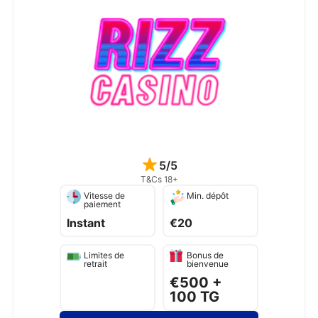
5/5
T&Cs 18+
Vitesse de
Min. dépôt
paiement
Instant
€20
Limites de
Bonus de
retrait
bienvenue
€500 +
100 TG