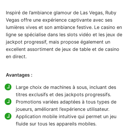
Inspiré de l’ambiance glamour de Las Vegas, Ruby
Vegas offre une expérience captivante avec ses
lumières vives et son ambiance festive. Le casino en
ligne se spécialise dans les slots vidéo et les jeux de
jackpot progressif, mais propose également un
excellent assortiment de jeux de table et de casino
en direct.
Avantages :
Large choix de machines à sous, incluant des
titres exclusifs et des jackpots progressifs.
Promotions variées adaptées à tous types de
joueurs, améliorant l’expérience utilisateur.
Application mobile intuitive qui permet un jeu
fluide sur tous les appareils mobiles.