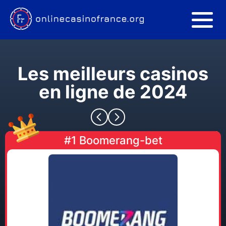
Les meilleurs casinos
en ligne de 2024
#1 Boomerang-bet