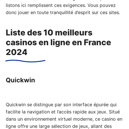
listons ici remplissent ces exigences. Vous pouvez
donc jouer en toute tranquillité d’esprit sur ces sites.
Liste des 10 meilleurs
casinos en ligne en France
2024
Quickwin
Quickwin se distingue par son interface épurée qui
facilite la navigation et l’accès rapide aux jeux. Situé
dans un environnement virtuel moderne, ce casino en
ligne offre une large sélection de jeux, allant des