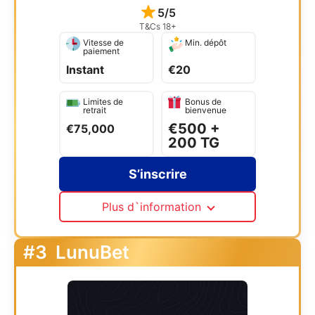
5/5
T&Cs 18+
Vitesse de
Min. dépôt
paiement
Instant
€20
Limites de
Bonus de
retrait
bienvenue
€500 +
€75,000
200 TG
S’inscrire
Plus d`information
#3
LunuBet