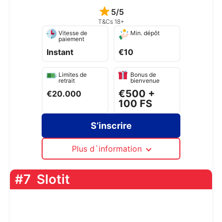
5/5
T&Cs 18+
Vitesse de
Min. dépôt
paiement
Instant
€10
Limites de
Bonus de
retrait
bienvenue
€500 +
€20.000
100 FS
S’inscrire
Plus d`information
#7
Slotit