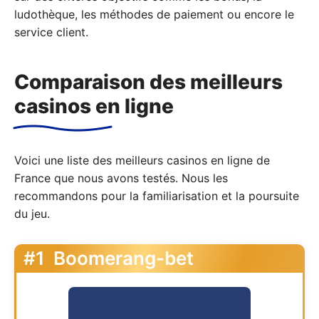
ludothèque, les méthodes de paiement ou encore le
service client.
Comparaison des meilleurs
casinos en ligne
Voici une liste des meilleurs casinos en ligne de
France que nous avons testés. Nous les
recommandons pour la familiarisation et la poursuite
du jeu.
#1
Boomerang-bet