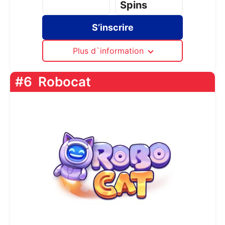
Spins
S’inscrire
Plus d`information
#6
Robocat