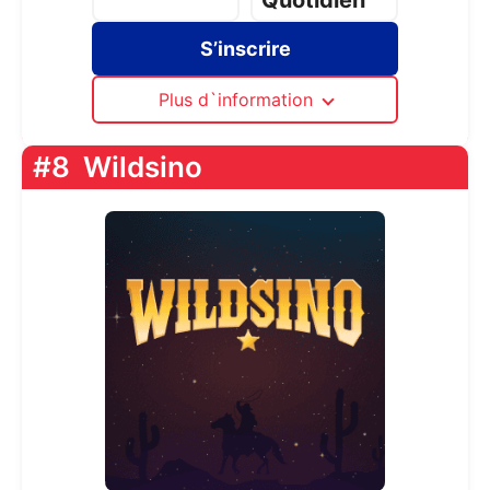
Quotidien
S’inscrire
Plus d`information
#8
Wildsino