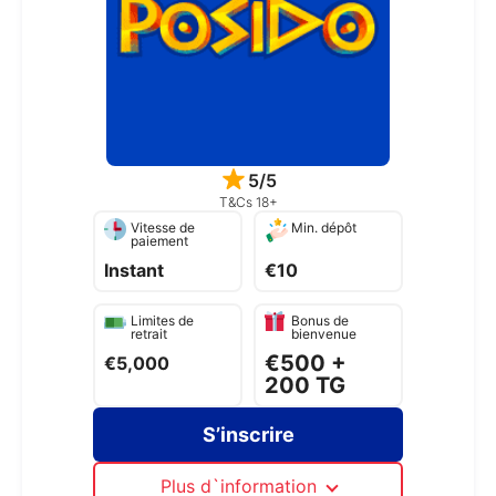
5/5
T&Cs 18+
Vitesse de
Min. dépôt
paiement
Instant
€10
Limites de
Bonus de
retrait
bienvenue
€500 +
€5,000
200 TG
S’inscrire
Plus d`information