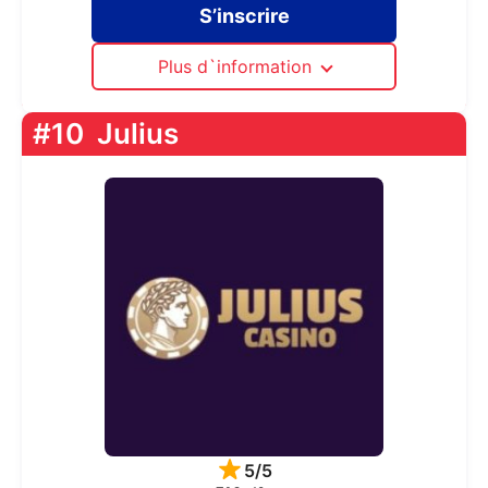
S’inscrire
Plus d`information
#10
Julius
5/5