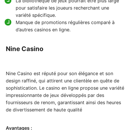
La bibliothèque de jeux pourrait être plus large
pour satisfaire les joueurs recherchant une
variété spécifique.
Manque de promotions régulières comparé à
d’autres casinos en ligne.
Nine Casino
Nine Casino est réputé pour son élégance et son
design raffiné, qui attirent une clientèle en quête de
sophistication. Le casino en ligne propose une variété
impressionnante de jeux développés par des
fournisseurs de renom, garantissant ainsi des heures
de divertissement de haute qualité
Avantages :