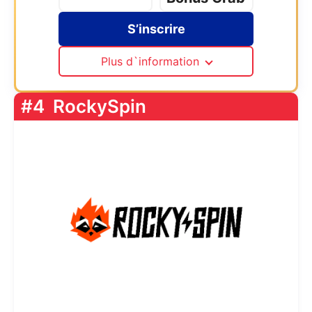
S’inscrire
Plus d`information
#4
RockySpin