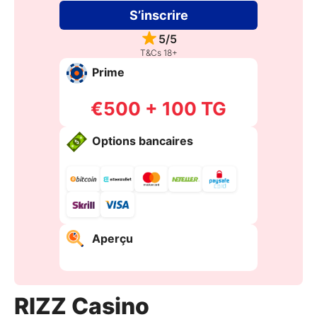
S’inscrire
5/5
T&Cs 18+
Prime
€500 + 100 TG
Options bancaires
Aperçu
RIZZ Casino