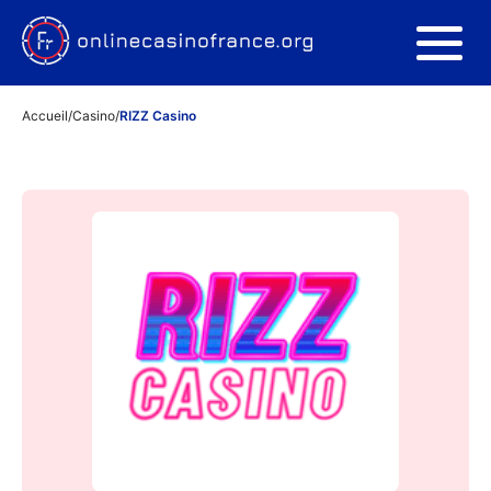
Accueil
/
Casino
/
RIZZ Casino