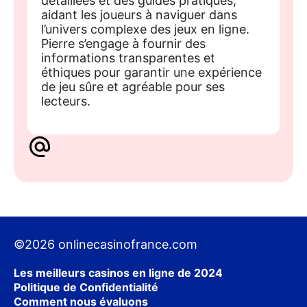
détaillées et des guides pratiques,
aidant les joueurs à naviguer dans
l’univers complexe des jeux en ligne.
Pierre s’engage à fournir des
informations transparentes et
éthiques pour garantir une expérience
de jeu sûre et agréable pour ses
lecteurs.
©2026 onlinecasinofrance.com
Les meilleurs casinos en ligne de 2024
Politique de Confidentialité
Comment nous évaluons