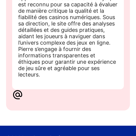
est reconnu pour sa capacité à évaluer
de manière critique la qualité et la
fiabilité des casinos numériques. Sous
sa direction, le site offre des analyses
détaillées et des guides pratiques,
aidant les joueurs à naviguer dans
l’univers complexe des jeux en ligne.
Pierre s’engage à fournir des
informations transparentes et
éthiques pour garantir une expérience
de jeu sûre et agréable pour ses
lecteurs.