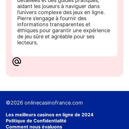
détaillées et des guides pratiques,
aidant les joueurs à naviguer dans
l’univers complexe des jeux en ligne.
Pierre s’engage à fournir des
informations transparentes et
éthiques pour garantir une expérience
de jeu sûre et agréable pour ses
lecteurs.
©2026 onlinecasinofrance.com
Les meilleurs casinos en ligne de 2024
Politique de Confidentialité
Comment nous évaluons