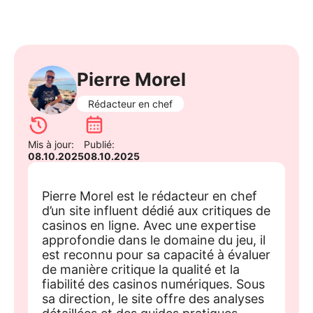
Pierre Morel
Rédacteur en chef
Mis à jour:
Publié:
08.10.2025
08.10.2025
Pierre Morel est le rédacteur en chef
d’un site influent dédié aux critiques de
casinos en ligne. Avec une expertise
approfondie dans le domaine du jeu, il
est reconnu pour sa capacité à évaluer
de manière critique la qualité et la
fiabilité des casinos numériques. Sous
sa direction, le site offre des analyses