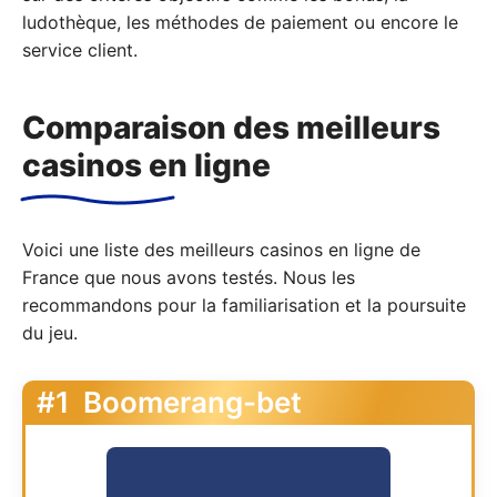
ludothèque, les méthodes de paiement ou encore le
service client.
Comparaison des meilleurs
casinos en ligne
Voici une liste des meilleurs casinos en ligne de
France que nous avons testés. Nous les
recommandons pour la familiarisation et la poursuite
du jeu.
#1
Boomerang-bet