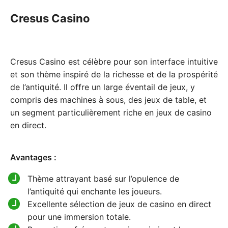
Cresus Casino
Cresus Casino est célèbre pour son interface intuitive
et son thème inspiré de la richesse et de la prospérité
de l’antiquité. Il offre un large éventail de jeux, y
compris des machines à sous, des jeux de table, et
un segment particulièrement riche en jeux de casino
en direct.
Avantages :
Thème attrayant basé sur l’opulence de
l’antiquité qui enchante les joueurs.
Excellente sélection de jeux de casino en direct
pour une immersion totale.