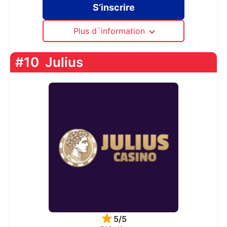
S’inscrire
Plus d`information
#10
Julius
5/5