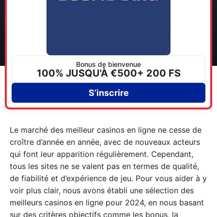
Bonus de bienvenue
100% JUSQU'À €500+ 200 FS
S’inscrire
Le marché des meilleur casinos en ligne ne cesse de
croître d’année en année, avec de nouveaux acteurs
qui font leur apparition régulièrement. Cependant,
tous les sites ne se valent pas en termes de qualité,
de fiabilité et d’expérience de jeu. Pour vous aider à y
voir plus clair, nous avons établi une sélection des
meilleurs casinos en ligne pour 2024, en nous basant
sur des critères objectifs comme les bonus, la