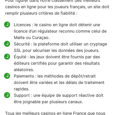
Pour figurer dans notre classement des meilleurs
casinos en ligne pour les joueurs français, un site doit
remplir plusieurs critères de fiabilité :
Licences : le casino en ligne doit détenir une
licence d’un régulateur reconnu comme celui de
Malte ou Curaçao.
Sécurité : la plateforme doit utiliser un cryptage
SSL pour sécuriser les données des joueurs.
Équité : les jeux doivent être fournis par des
éditeurs certifiés pour garantir des résultats
aléatoires.
Paiements : les méthodes de dépôt/retrait
doivent être variées et les délais de traitement
rapides.
Support : une équipe de support réactive doit
être joignable par plusieurs canaux.
Tous les meilleurs casinos en ligne France que nous