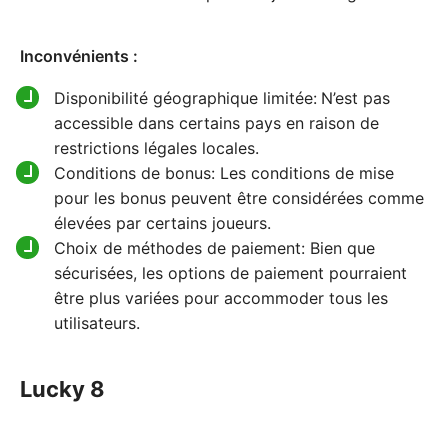
Inconvénients :
Disponibilité géographique limitée:
N’est pas
accessible dans certains pays en raison de
restrictions légales locales.
Conditions de bonus: Les conditions de mise
pour les bonus peuvent être considérées comme
élevées par certains joueurs.
Choix de méthodes de paiement: Bien que
sécurisées, les options de paiement pourraient
être plus variées pour accommoder tous les
utilisateurs.
Lucky 8