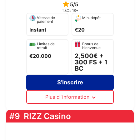
5/5
T&Cs 18+
Vitesse de
Min. dépôt
paiement
Instant
€20
Limites de
Bonus de
retrait
bienvenue
2,500€ +
€20.000
300 FS + 1
BC
S’inscrire
Plus d`information
#9
RIZZ Casino