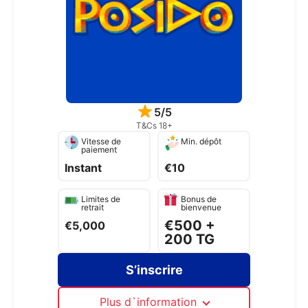
5/5
T&Cs 18+
Vitesse de
Min. dépôt
paiement
Instant
€10
Limites de
Bonus de
retrait
bienvenue
€500 +
€5,000
200 TG
S’inscrire
Plus d`information