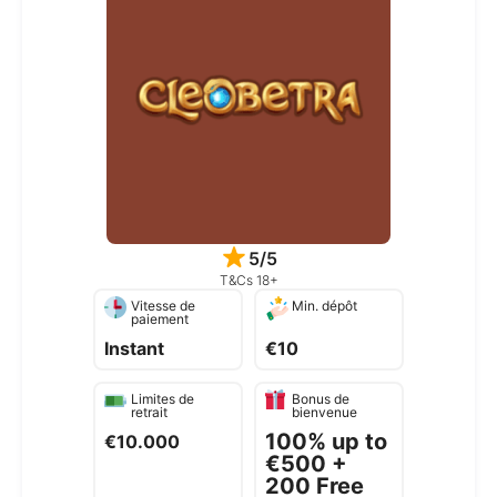
5/5
T&Cs 18+
Vitesse de
Min. dépôt
paiement
Instant
€10
Limites de
Bonus de
retrait
bienvenue
100% up to
€10.000
€500 +
200 Free