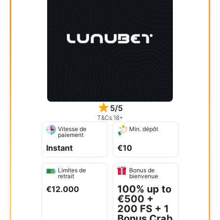
5/5
T&Cs 18+
Vitesse de
Min. dépôt
paiement
Instant
€10
Limites de
Bonus de
retrait
bienvenue
100% up to
€12.000
€500 +
200 FS + 1
Bonus Crab