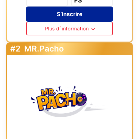
FS
S’inscrire
Plus d`information
#2
MR.Pacho