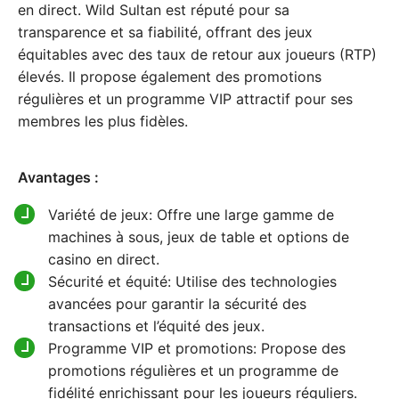
en direct. Wild Sultan est réputé pour sa
transparence et sa fiabilité, offrant des jeux
équitables avec des taux de retour aux joueurs (RTP)
élevés. Il propose également des promotions
régulières et un programme VIP attractif pour ses
membres les plus fidèles.
Avantages :
Variété de jeux: Offre une large gamme de
machines à sous, jeux de table et options de
casino en direct.
Sécurité et équité: Utilise des technologies
avancées pour garantir la sécurité des
transactions et l’équité des jeux.
Programme VIP et promotions: Propose des
promotions régulières et un programme de
fidélité enrichissant pour les joueurs réguliers.