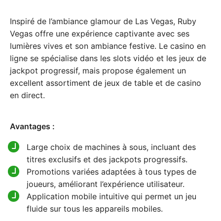
Inspiré de l’ambiance glamour de Las Vegas, Ruby
Vegas offre une expérience captivante avec ses
lumières vives et son ambiance festive. Le casino en
ligne se spécialise dans les slots vidéo et les jeux de
jackpot progressif, mais propose également un
excellent assortiment de jeux de table et de casino
en direct.
Avantages :
Large choix de machines à sous, incluant des
titres exclusifs et des jackpots progressifs.
Promotions variées adaptées à tous types de
joueurs, améliorant l’expérience utilisateur.
Application mobile intuitive qui permet un jeu
fluide sur tous les appareils mobiles.