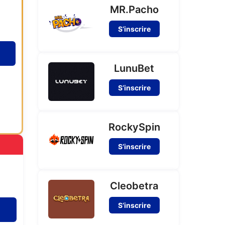
MR.Pacho
S’inscrire
LunuBet
S’inscrire
RockySpin
S’inscrire
Cleobetra
S’inscrire