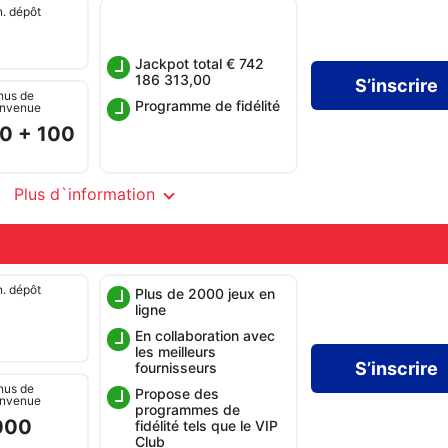
. dépôt
Jackpot total € 742
186 313,00
S’inscrire
nus de
Programme de fidélité
envenue
0 + 100
Plus d`information
. dépôt
Plus de 2000 jeux en
ligne
En collaboration avec
les meilleurs
S’inscrire
fournisseurs
nus de
Propose des
envenue
programmes de
000
fidélité tels que le VIP
Club