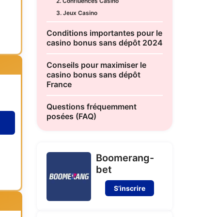
2. Confluences Casino
3. Jeux Casino
Conditions importantes pour le
casino bonus sans dépôt 2024
Conseils pour maximiser le
casino bonus sans dépôt
France
Questions fréquemment
posées (FAQ)
Boomerang-
bet
S’inscrire