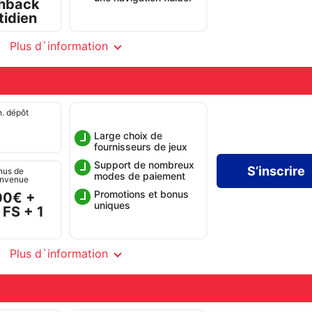
hback
tidien
Plus d`information
. dépôt
Large choix de
fournisseurs de jeux
Support de nombreux
S’inscrire
nus de
modes de paiement
envenue
Promotions et bonus
00€ +
uniques
FS + 1
Plus d`information