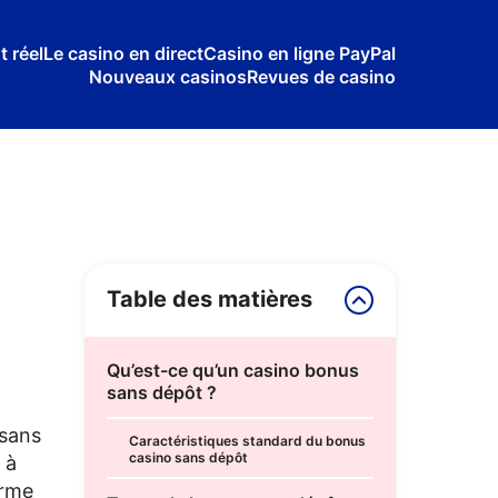
t réel
Le casino en direct
Casino en ligne PayPal
Nouveaux casinos
Revues de casino
Table des matières
Qu’est-ce qu’un casino bonus
sans dépôt ?
 sans
Caractéristiques standard du bonus
casino sans dépôt
 à
orme